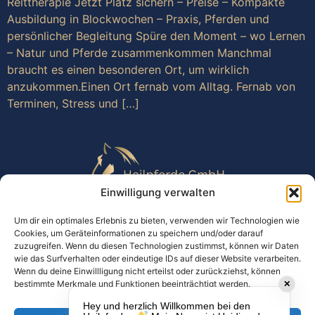
Reittherapie Jetzt Platz sichern – Preise – Kompakte
Ausbildung in Blockwochen – Praxis, Pferden und
persönlicher Begleitung Spüre den Moment – wo Lernen
– Natur und Pferde zusammenkommen Manchmal
braucht es einen besonderen Ort, um wirklich
anzukommen.Einen Ort fernab vom Alltag. Fernab von
Terminen, Stress und […]
Einwilligung verwalten
Datenschutz
Impressum
AGB
Widerrufsbelehrung
Um dir ein optimales Erlebnis zu bieten, verwenden wir Technologien wie
Barrierefreiheitserklärung
Cookies, um Geräteinformationen zu speichern und/oder darauf
zuzugreifen. Wenn du diesen Technologien zustimmst, können wir Daten
Simone Roolf
wie das Surfverhalten oder eindeutige IDs auf dieser Website verarbeiten.
Wenn du deine Einwillligung nicht erteilst oder zurückziehst, können
Alter Hellweg 2
bestimmte Merkmale und Funktionen beeinträchtigt werden.
✕
59457 Werl
Hey und herzlich Willkommen bei den