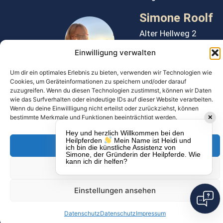
Simone Roolf
Alter Hellweg 2
59457 Werl
Einwilligung verwalten
info@heilpferde.de
Um dir ein optimales Erlebnis zu bieten, verwenden wir Technologien wie
Cookies, um Geräteinformationen zu speichern und/oder darauf
WhatsApp 0172 2858670
zuzugreifen. Wenn du diesen Technologien zustimmst, können wir Daten
Widerrufsbutton
wie das Surfverhalten oder eindeutige IDs auf dieser Website verarbeiten.
Wenn du deine Einwillligung nicht erteilst oder zurückziehst, können
© 2025 Heilpferde GmbH.
Alle Rechte vorbehalten
bestimmte Merkmale und Funktionen beeinträchtigt werden.
✕
Hey und herzlich Willkommen bei den
Heilpferden
Mein Name ist Heidi und
Akzeptieren
ich bin die künstliche Assistenz von
Simone, der Gründerin der Heilpferde. Wie
p
kann ich dir helfen?
Ablehnen
m
Einstellungen ansehen
l
Datenschutz
Datenschutz
Impressum